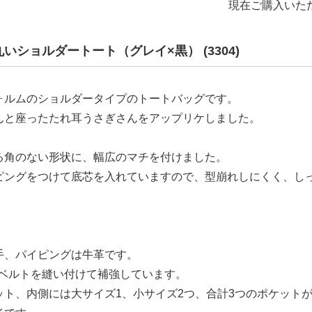
現在ご購入いた
いショルダートート（グレイ×黒） (3304)
ォルムのショルダータイプのトートバッグです。
んと座ったたれ耳うさぎさんをアップリケしました。
る角のない形状に、幅広のマチを付けました。
ピングをつけて底芯を入れていますので、型崩れしにくく、し
手、パイピングは牛革です。
Pベルトを縫い付けて補強しています。
ット、内側には大サイズ1、小サイズ2つ、合計3つのポケット