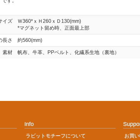
イです。
サイズ
Ｗ360*ｘＨ260ｘＤ130(mm)
*マグネット留め時、正面最上部
の長さ
約560(mm)
素材
帆布、牛革、PPベルト、化繊系生地（裏地）
Info
Suppo
ラビットモチーフについて
お買い