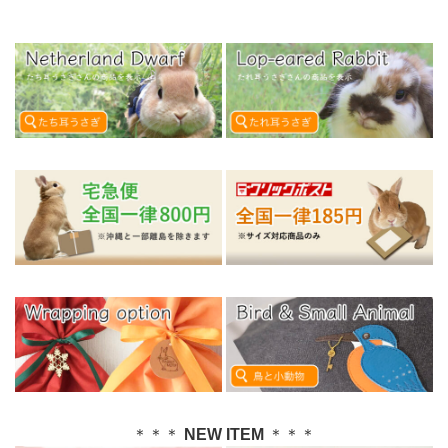
＊＊＊
NEW ITEM
＊＊＊