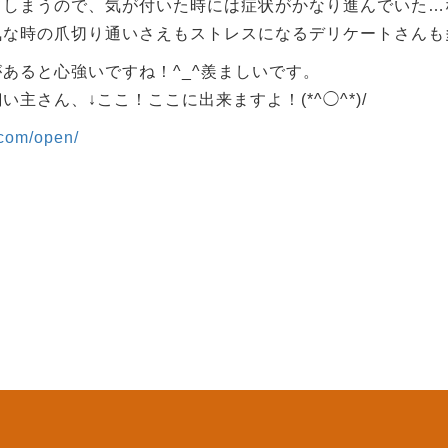
てしまうので、気が付いた時には症状がかなり進んでいた…
気な時の爪切り通いさえもストレスになるデリケートさんも
あると心強いですね！^_^羨ましいです。
主さん、↓ここ！ここに出来ますよ！(*^◯^*)/
c.com/open/