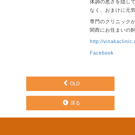
体調の悪さを隠し
なく、おまけに元
専門のクリニックが
関西にお住まいの飼い
http://vinakaclini
Facebook
OLD
戻る