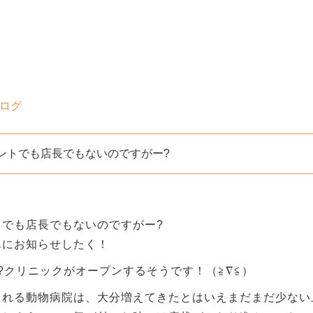
ブログ
ントでも店長でもないのですがー?
トでも店長でもないのですがー?
んにお知らせしたく！
?クリニックがオープンするそうです！（≧∇≦）
くれる動物病院は、大分増えてきたとはいえまだまだ少ない