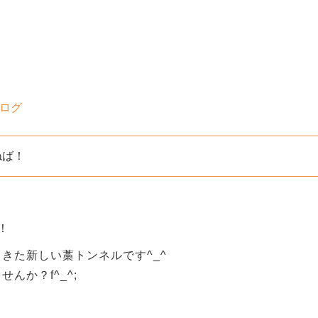
ブログ
ねば！
！
きた新しい藁トンネルです^_^
んか？f^_^;