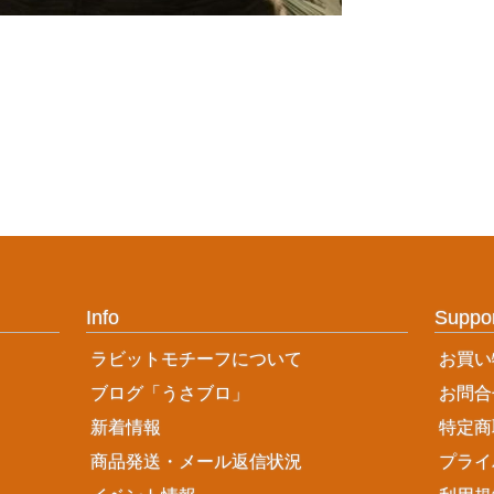
Info
Suppo
ラビットモチーフについて
お買い
ブログ「うさブロ」
お問合
新着情報
特定商
商品発送・メール返信状況
プライ