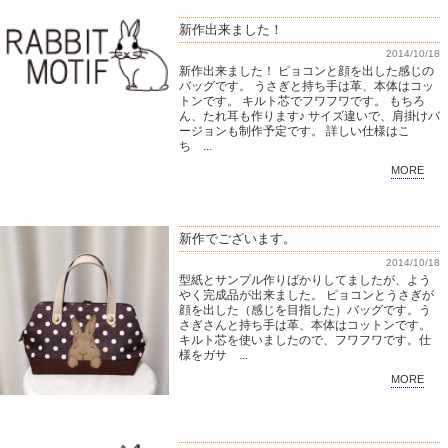
新作出来ました！
2014/10/18
新作出来ました！ ピョコンと顔を出した感じの
バッグです。 うさぎと持ち手は革、本体はコッ
トンです。 キルト芯でフワフワです。 もちろ
ん、たれ耳も作ります♪ サイズ違いで、肩掛けバ
ージョンも制作予定です。 詳しい仕様はこ
ち ...
MORE
新作でございます。
2014/10/18
型紙とサンプル作りばかりしてましたが、よう
やく完成品が出来ました。 ピョコンとうさぎが
顔を出した（感じを目指した）バッグです。う
さぎさんと持ち手は革、本体はコットンです。
キルト芯を使いましたので、フワフワです。仕
様をガサ ...
MORE