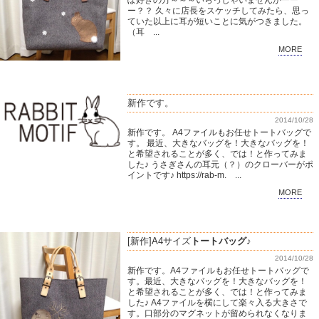
ぽ好きの方～～～いらっしゃいませんかーー
ー？？ 久々に店長をスケッチしてみたら、思っ
ていた以上に耳が短いことに気がつきました。
（耳 ...
MORE
新作です。
2014/10/28
新作です。 A4ファイルもお任せトートバッグで
す。 最近、大きなバッグを！大きなバッグを！
と希望されることが多く、では！と作ってみま
した♪ うさぎさんの耳元（？）のクローバーがポ
イントです♪ https://rab-m. ...
MORE
[新作]A4サイズ
トートバッグ
♪
2014/10/28
新作です。A4ファイルもお任せトートバッグで
す。最近、大きなバッグを！大きなバッグを！
と希望されることが多く、では！と作ってみま
した♪ A4ファイルを横にして楽々入る大きさで
す。口部分のマグネットが留められなくなりま