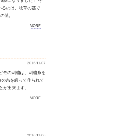
。 6歳になりました！ 今
いるのは、牧草の茎で
茎。 ...
MORE
2016/11/07
ラビモの刺繍は、刺繍糸を
数の糸を縒って作られて
が出来ます。 ...
MORE
2016/11/06