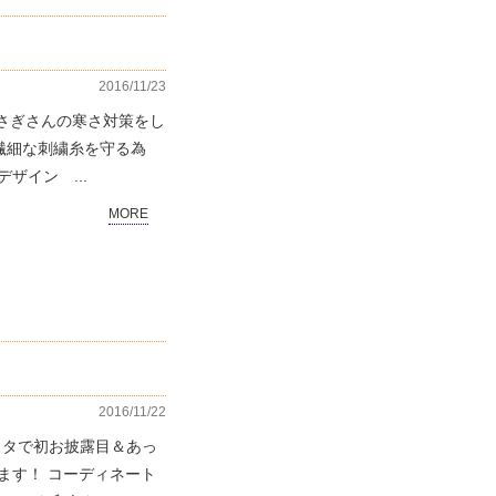
2016/11/23
うさぎさんの寒さ対策をし
) 繊細な刺繍糸を守る為
ザイン ...
MORE
2016/11/22
ェスタで初お披露目＆あっ
ます！ コーディネート