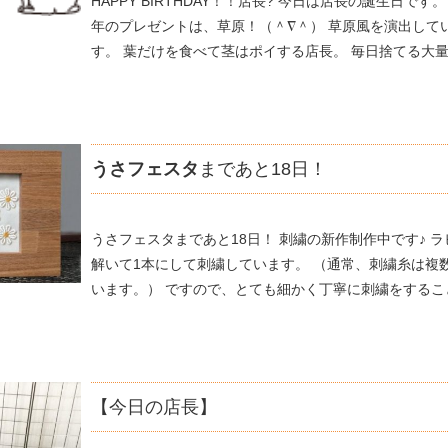
HAPPY BIRTHDAY！！店長? 今日は店長の誕生日です
年のプレゼントは、草原！（＾∇＾） 草原風を演出して
す。 葉だけを食べて茎はポイする店長。 毎日捨てる大量の
うさフェスタ
まであと18日！
うさフェスタまであと18日！ 刺繍の新作制作中です♪ 
解いて1本にして刺繍しています。 （通常、刺繍糸は複
います。） ですので、とても細かく丁寧に刺繍をすること
【今日の店長】