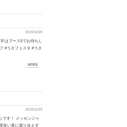
2016/11/26
OTIFはブース5でお待ちし
ーフ #うさフェスタ #うさ
MORE
2016/11/25
らです！ メッセンジャ
度良い革に巡り合えず