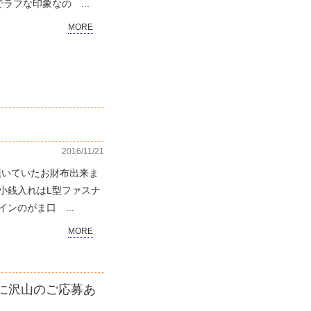
ラフな印象なの ...
MORE
2016/11/21
を頂いていたお財布出来ま
 小銭入れはL型ファスナ
ンのがま口 ...
MORE
に沢山のご応募あ