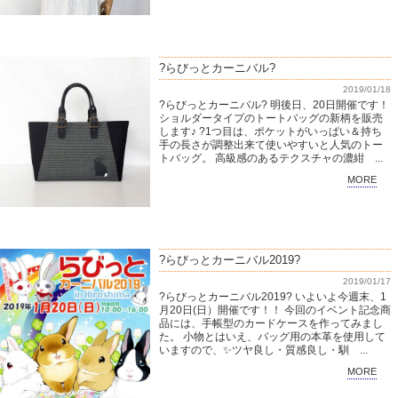
?らびっとカーニバル?
2019/01/18
?らびっとカーニバル? 明後日、20日開催です！
ショルダータイプのトートバッグの新柄を販売
します♪ ?1つ目は、ポケットがいっぱい＆持ち
手の長さが調整出来て使いやすいと人気のトー
トバッグ。 高級感のあるテクスチャの濃紺 ...
MORE
?らびっとカーニバル2019?
2019/01/17
?らびっとカーニバル2019? いよいよ今週末、1
月20日(日）開催です！！ 今回のイベント記念商
品には、手帳型のカードケースを作ってみまし
た。 小物とはいえ、バッグ用の本革を使用して
いますので、✨ツヤ良し・質感良し・馴 ...
MORE