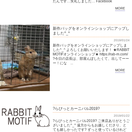
たんです…失礼しました… Facebook
MORE
新作バッグをオンラインショップにアップし
ました^_^
2019/01/24
新作バッグをオンラインショップにアップしま
した^_^ よろしくお願いいたします！ ★RABBIT
MOTIFオンラインショップ★ https://rab-m.com/
?今日の店長は、部屋んぽしたくて、出してーー
ー！にな ...
MORE
?らびっとカーニバル2019?
2019/01/22
?らびっとカーニバル2019? ご来店ありがとうご
ざいました^_^ 遠方からもお越しくださり、と
ても嬉しかったです? ずっと使っているけれど