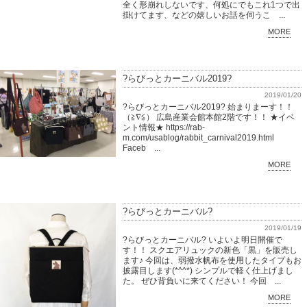
全く形崩れしないです、何処にでもこれ1つで出
掛けてます、などの嬉しいお話を伺うこ ...
MORE
?らびっとカーニバル2019?
2019/01/20
?らびっとカーニバル2019? 始まりまーす！！
（≧∇≦） 広島産業会館本館2階です！！ ★イベ
ント情報★ https://rab-
m.com/usablog/rabbit_carnival2019.html
Faceb ...
MORE
?らびっとカーニバル?
2019/01/19
?らびっとカーニバル? いよいよ明日開催で
す！！ スクエアリュックの新色「黒」を販売し
ます♪ 今回は、弱撥水帆布を使用したタイプもお
披露目します(*^^*) シンプルで軽く仕上げまし
た。 ぜひ背負いに来てください！ 今回 ...
MORE