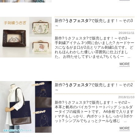
新作?
うさフェスタ
?で販売します！～その3
～
2018/11/11
新作?うさフェスタ?で販売します！～その3～
手刺繍アイテム 3つ間に合いました? カードケー
スになるがま口が2点とリアル刺繍1点です。 ど
れもほんわかした優しい雰囲気に仕上げまし
た。 お待たせしてすいません?ちくちく一 ...
MORE
新作?
うさフェスタ
?で販売します！～その2
～
2018/11/10
新作?うさフェスタ?で販売します！～その2～
本革と帆布のバイカラートートバッグ ショルダ
ータイプの縦長トートです。 A4余裕で入ります
♪ マチもしっかり、内ポケットもしっかり3ポケ
ット? シンプルでちょっとクールな感じ ...
MORE