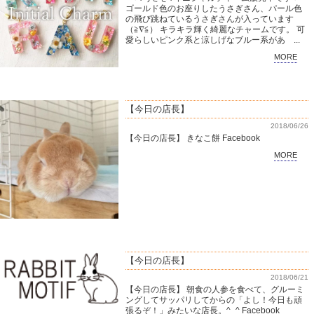
ゴールド色のお座りしたうさぎさん、パール色
の飛び跳ねているうさぎさんが入っています
（≧∇≦） キラキラ輝く綺麗なチャームです。 可
愛らしいピンク系と涼しげなブルー系があ ...
MORE
【今日の店長】
2018/06/26
【今日の店長】 きなこ餅 Facebook
MORE
【今日の店長】
2018/06/21
【今日の店長】 朝食の人参を食べて、グルーミ
ングしてサッパリしてからの「よし！今日も頑
張るぞ！」みたいな店長。^_^ Facebook