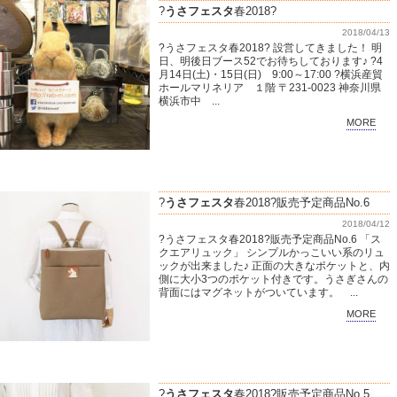
?
うさフェスタ
春2018?
2018/04/13
?うさフェスタ春2018? 設営してきました！ 明
日、明後日ブース52でお待ちしております♪ ?4
月14日(土)・15日(日) 9:00～17:00 ?横浜産貿
ホールマリネリア １階 〒231-0023 神奈川県
横浜市中 ...
MORE
?
うさフェスタ
春2018?販売予定商品No.6
2018/04/12
?うさフェスタ春2018?販売予定商品No.6 「ス
クエアリュック」 シンプルかっこいい系のリュ
ックが出来ました♪ 正面の大きなポケットと、内
側に大小3つのポケット付きです。うさぎさんの
背面にはマグネットがついています。 ...
MORE
?
うさフェスタ
春2018?販売予定商品No.5