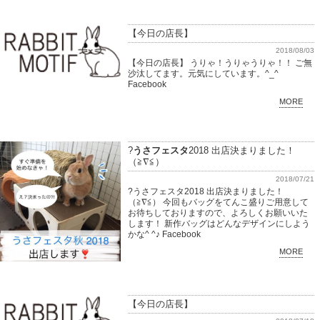
【今日の店長】
2018/08/03
【今日の店長】 うりゃ！うりゃうりゃ！！ ご無
沙汰してます。元気にしています。^_^
Facebook
MORE
?
うさフェスタ
2018 出店決まりました！
（≧∇≦）
2018/07/21
?うさフェスタ2018 出店決まりました！
（≧∇≦） 今回もバッグをてんこ盛りご用意して
お待ちしておりますので、よろしくお願いいた
します！ 新作バッグはどんなデザインにしよう
かな^ ^♪ Facebook
MORE
【今日の店長】