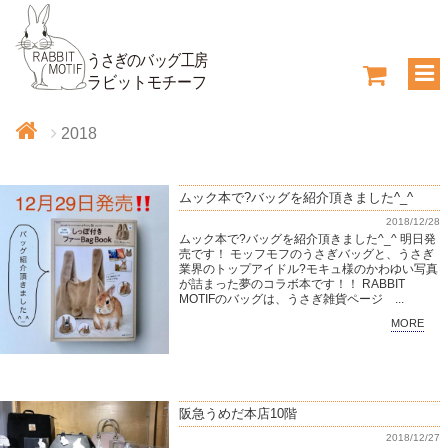
2018
ムック本で?バッグを紹介頂きました^_^
2018/12/28
ムック本で?バッグを紹介頂きました^_^ 明日発
売です！ モッフモフのうさぎバッグと、うさぎ
業界のトップアイドル?モキュ様のかわゆい写真
が詰まった夢のコラボ本です！！ RABBIT
MOTIFのバッグは、うさぎ雑貨ページ ...
MORE
阪急うめだ本店10階
2018/12/27