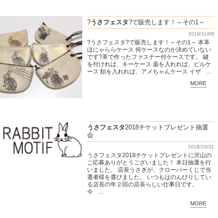
?
うさフェスタ
?で販売します！～その1～
2018/11/09
?うさフェスタ?で販売します！～その1～ 本革
ほにゃららケース 何ケースなのか決めていない
です?革で作ったファスナー付ケースです。 鍵
を付ければ、キーケース 薬を入れれば、ピルケ
ース 飴を入れれば、アメちゃんケース イザ ...
MORE
うさフェスタ
2018チケットプレゼント抽選
会
2018/10/31
うさフェスタ2018チケットプレゼントに沢山の
ご応募ありがとうございました！ 本日抽選を行
いました。 店長うさぎが、クローバーくじで当
選者様を選びました。 いつもはのんびりしてい
る店長の年２回の店長らしい仕事日です。
今 ...
MORE