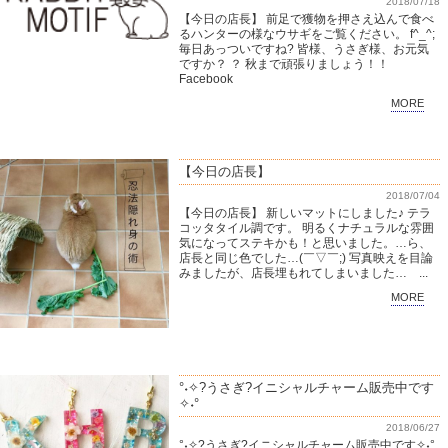
2018/07/18
【今日の店長】 前足で獲物を押さえ込んで食べ
るハンターの様なウサギをご覧ください。 f^_^;
毎日あっついですね? 皆様、うさぎ様、お元気
ですか？ ？ 秋まで頑張りましょう！！
Facebook
MORE
【今日の店長】
2018/07/04
【今日の店長】 新しいマットにしました♪ テラ
コッタタイル調です。 明るくナチュラルな雰囲
気になってステキかも！と思いました。…ら、
店長と同じ色でした…(￣▽￣;) 写真映えを目論
みましたが、店長埋もれてしまいました… ...
MORE
°˖✧?うさぎ?イニシャルチャーム販売中です
✧˖°
2018/06/27
°˖✧?うさぎ?イニシャルチャーム販売中です✧˖°