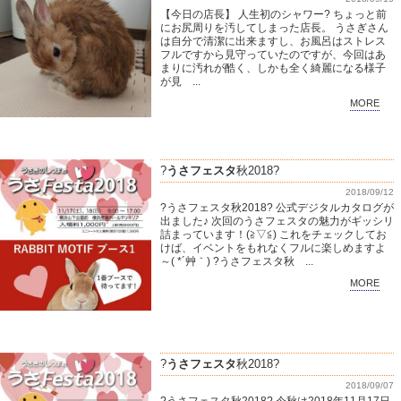
【今日の店長】 人生初のシャワー? ちょっと前
にお尻周りを汚してしまった店長。 うさぎさん
は自分で清潔に出来ますし、お風呂はストレス
フルですから見守っていたのですが、今回はあ
まりに汚れが酷く、しかも全く綺麗になる様子
が見 ...
MORE
?
うさフェスタ
秋2018?
2018/09/12
?うさフェスタ秋2018? 公式デジタルカタログが
出ました♪ 次回のうさフェスタの魅力がギッシリ
詰まっています！(≧▽≦) これをチェックしてお
けば、イベントをもれなくフルに楽しめますよ
～( *´艸｀) ?うさフェスタ秋 ...
MORE
?
うさフェスタ
秋2018?
2018/09/07