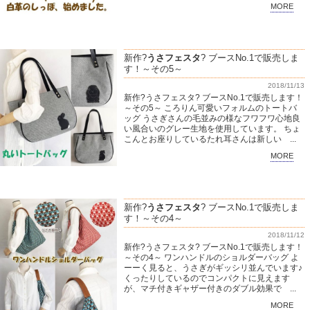
MORE
新作?
うさフェスタ
? ブースNo.1で販売しま
す！～その5～
2018/11/13
新作?うさフェスタ? ブースNo.1で販売します！
～その5～ ころりん可愛いフォルムのトートバ
ッグ うさぎさんの毛並みの様なフワフワ心地良
い風合いのグレー生地を使用しています。 ちょ
こんとお座りしているたれ耳さんは新しい ...
MORE
新作?
うさフェスタ
? ブースNo.1で販売しま
す！～その4～
2018/11/12
新作?うさフェスタ? ブースNo.1で販売します！
～その4～ ワンハンドルのショルダーバッグ よ
ーーく見ると、うさぎがギッシリ並んでいます♪
くったりしているのでコンパクトに見えます
が、マチ付きギャザー付きのダブル効果で ...
MORE