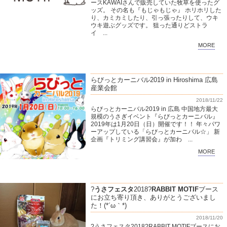
ースKAWAIさんで販売していた牧草を使ったグ
ッズ。 その名も『もじゃもじゃ』 ホリホリした
り、カミカミしたり、引っ張ったりして、ウキ
ウキ遊ぶグッズです。 狙った通りどストラ
イ ...
MORE
らびっとカーニバル2019 in Hiroshima 広島
産業会館
2018/11/22
らびっとカーニバル2019 in 広島 中国地方最大
規模のうさぎイベント『らびっとカーニバル』
2019年は1月20日（日）開催です！！ 年々パワ
ーアップしている「らびっとカーニバル☆」 新
企画『トリミング講習会』が加わ ...
MORE
?
うさフェスタ
2018?
RABBIT MOTIF
ブース
にお立ち寄り頂き、ありがとうございまし
た！(*´ω｀*)
2018/11/20
?うさフェスタ2018?RABBIT MOTIFブースにお