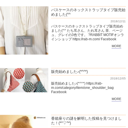
パスケースのネックストラップタイプ販売始
めました(^^
2018/12/11
パスケースのネックストラップタイプ販売始め
ました(^^ たち耳さん、たれ耳さん 茶、ベージ
ュ、グレイの3色です。 ?RABBIT MOTIFオンラ
インショップ https://rab-m.com/ Facebook
MORE
販売始めました♪(*^^*)
2018/12/05
販売始めました♪(*^^*) https://rab-
m.com/category/item/one_shoulder_bag
Facebook
MORE
香箱座りの謎を解明した投稿を見つけまし
た！(*^▽^*)