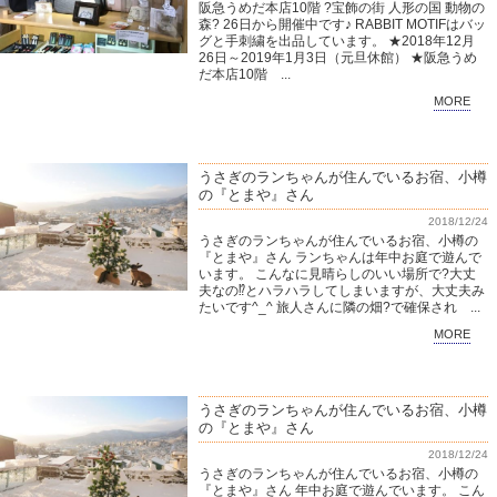
阪急うめだ本店10階 ?宝飾の街 人形の国 動物の
森? 26日から開催中です♪ RABBIT MOTIFはバッ
グと手刺繍を出品しています。 ★2018年12月
26日～2019年1月3日（元旦休館） ★阪急うめ
だ本店10階 ...
MORE
うさぎのランちゃんが住んでいるお宿、小樽
の『とまや』さん
2018/12/24
うさぎのランちゃんが住んでいるお宿、小樽の
『とまや』さん ランちゃんは年中お庭で遊んで
います。 こんなに見晴らしのいい場所で?大丈
夫なの⁉️とハラハラしてしまいますが、大丈夫み
たいです^_^ 旅人さんに隣の畑?で確保され ...
MORE
うさぎのランちゃんが住んでいるお宿、小樽
の『とまや』さん
2018/12/24
うさぎのランちゃんが住んでいるお宿、小樽の
『とまや』さん 年中お庭で遊んでいます。 こん