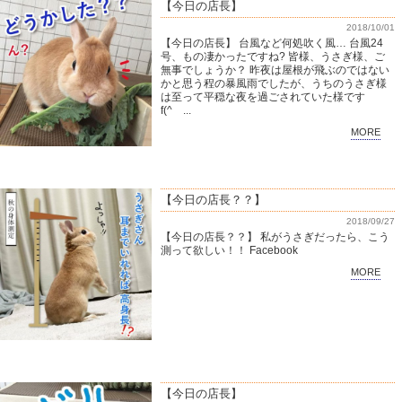
【今日の店長】
2018/10/01
【今日の店長】 台風など何処吹く風… 台風24
号、もの凄かったですね? 皆様、うさぎ様、ご
無事でしょうか？ 昨夜は屋根が飛ぶのではない
かと思う程の暴風雨でしたが、うちのうさぎ様
は至って平穏な夜を過ごされていた様です
f(^ ...
MORE
【今日の店長？？】
2018/09/27
【今日の店長？？】 私がうさぎだったら、こう
測って欲しい！！ Facebook
MORE
【今日の店長】