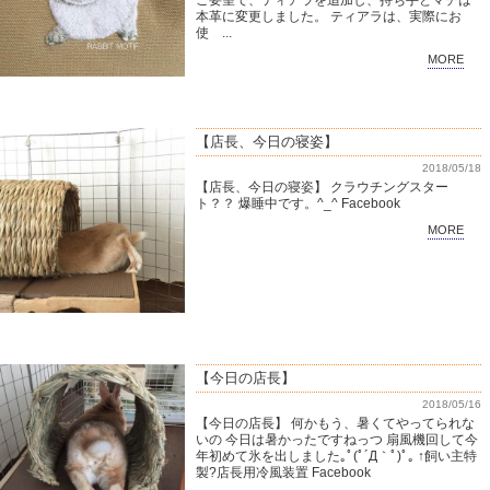
ご要望で、ティアラを追加し、持ち手とマチは
本革に変更しました。 ティアラは、実際にお
使 ...
MORE
【店長、今日の寝姿】
2018/05/18
【店長、今日の寝姿】 クラウチングスター
ト？？ 爆睡中です。^_^ Facebook
MORE
【今日の店長】
2018/05/16
【今日の店長】 何かもう、暑くてやってられな
いの 今日は暑かったですねっつ 扇風機回して今
年初めて氷を出しました｡ﾟ(ﾟ´Д｀ﾟ)ﾟ｡ ↑飼い主特
製?店長用冷風装置 Facebook