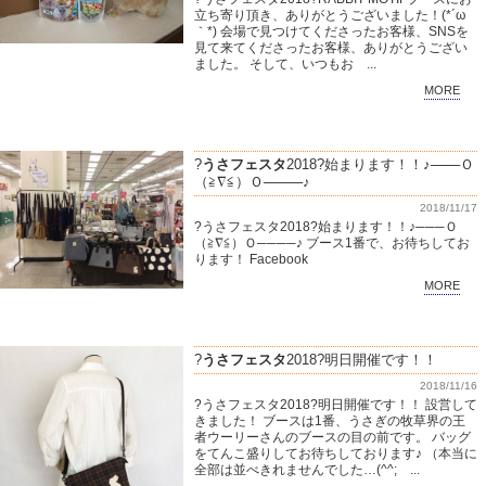
立ち寄り頂き、ありがとうございました！(*´ω
｀*) 会場で見つけてくださったお客様、SNSを
見て来てくださったお客様、ありがとうござい
ました。 そして、いつもお ...
MORE
?
うさフェスタ
2018?始まります！！♪───Ｏ
（≧∇≦）Ｏ────♪
2018/11/17
?うさフェスタ2018?始まります！！♪───Ｏ
（≧∇≦）Ｏ────♪ ブース1番で、お待ちしてお
ります！ Facebook
MORE
?
うさフェスタ
2018?明日開催です！！
2018/11/16
?うさフェスタ2018?明日開催です！！ 設営して
きました！ ブースは1番、うさぎの牧草界の王
者ウーリーさんのブースの目の前です。 バッグ
をてんこ盛りしてお待ちしております♪ （本当に
全部は並べきれませんでした…(^^; ...