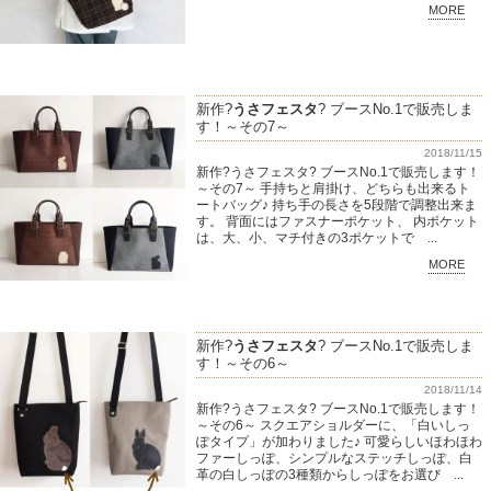
MORE
新作?
うさフェスタ
? ブースNo.1で販売しま
す！～その7～
2018/11/15
新作?うさフェスタ? ブースNo.1で販売します！
～その7～ 手持ちと肩掛け、どちらも出来るト
ートバッグ♪ 持ち手の長さを5段階で調整出来ま
す。 背面にはファスナーポケット、 内ポケット
は、大、小、マチ付きの3ポケットで ...
MORE
新作?
うさフェスタ
? ブースNo.1で販売しま
す！～その6～
2018/11/14
新作?うさフェスタ? ブースNo.1で販売します！
～その6～ スクエアショルダーに、「白いしっ
ぽタイプ」が加わりました♪ 可愛らしいほわほわ
ファーしっぽ、シンプルなステッチしっぽ、白
革の白しっぽの3種類からしっぽをお選び ...