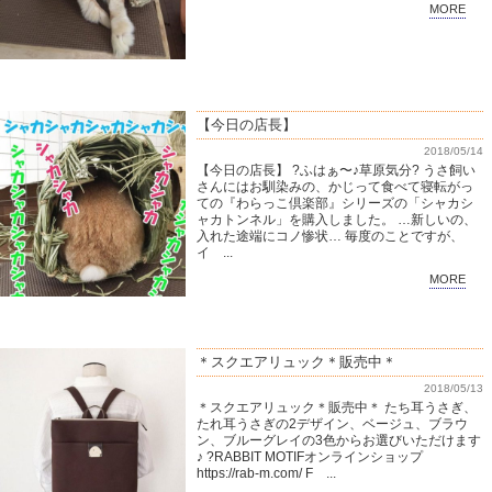
MORE
【今日の店長】
2018/05/14
【今日の店長】 ?ふはぁ〜♪草原気分? うさ飼い
さんにはお馴染みの、かじって食べて寝転がっ
ての『わらっこ倶楽部』シリーズの「シャカシ
ャカトンネル」を購入しました。 …新しいの、
入れた途端にコノ惨状… 毎度のことですが、
イ ...
MORE
＊スクエアリュック＊販売中＊
2018/05/13
＊スクエアリュック＊販売中＊ たち耳うさぎ、
たれ耳うさぎの2デザイン、ベージュ、ブラウ
ン、ブルーグレイの3色からお選びいただけます
♪ ?RABBIT MOTIFオンラインショップ
https://rab-m.com/ F ...