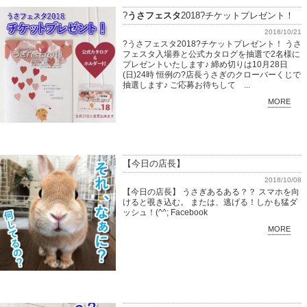
?
うさフェスタ
2018?チケットプレゼント！
2018/10/21
?うさフェスタ2018?チケットプレゼント！ うさ
フェスタ入場券と公式カタログを抽選で2名様に
プレゼントいたします♪ 締め切りは10月28日
(日)24時 恒例の?店長うさぎのクローバーくじで
抽選します♪ ご応募お待ちして ...
MORE
【今日の店長】
2018/10/08
【今日の店長】 うさぎあるある？？ スマホを向
けると覗き込む。 または、逃げる！しかも猛ダ
ッシュ！(^^; Facebook
MORE