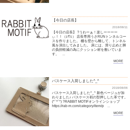
【今日の店長】
2018/08/11
【今日の店長】 ?うわーぁ！楽しーーーー
ぃ！！（≧∇≦） 店長専用うさRUNトンネルコー
スを作りました。 棚を壁から離して、トンネル
風を演出してみました。 床には、滑り止めと脚
の負担軽減の為にクッション材を敷いていま
す。 ...
MORE
パスケース入荷しました^_^
2018/08/06
パスケース入荷しました^_^ 新色ベージュが加
わりました♪ パスケース初の型押しした革です。
(*´꒳`*) ?RABBIT MOTIFオンラインショップ
https://rab-m.com/category/item/p ...
MORE