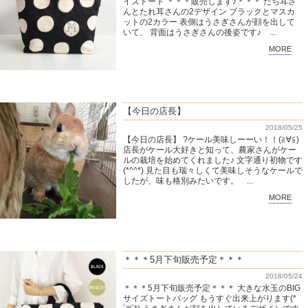
イズトート ＊＊＊販売します♪＊＊＊ たち耳さ
んとたれ耳さんの2デザイン ブラックとマスカ
ットの2カラー 表側はうさぎさんが顔を出して
いて、 背面はうさぎさんの後姿です♪ ...
MORE
【今日の店長】
2018/05/25
【今日の店長】 ?ケール美味しーーい！！(≧∀≦)
店長がケール大好きと知って、農家さんがケー
ルの栽培を始めてくれました♪ 文字通り初物です
(*^^*) 見た目も瑞々しくて美味しそうなケールで
したが、味も格別みたいです。 ...
MORE
＊＊＊5月下旬販売予定＊＊＊
2018/05/24
＊＊＊5月下旬販売予定＊＊＊ 大きな水玉のBIG
サイズトートバッグ もうすぐ出来上がります(*