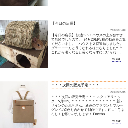
【今日の店長】
2018/05/09
【今日の店長】 快適〜〜♪ ハウスの上が狭すぎ
て危険でしたので、（4月26日投稿の動画をご覧
くださいまし。）ハウスを２個連結しました。
ダラーーーんと長くなれる様になりました^_^
これから暑くなると長くならずにはいられ ...
MORE
＊＊＊次回の販売予定＊＊＊
2018/05/05
＊＊＊次回の販売予定＊＊＊ スクエアリュッ
ク 5月中旬 ＊＊＊＊＊＊＊＊＊＊＊＊＊ 新デ
ザインのたれ耳さん、新色のブラウンとブルー
グレイの2色も合わせて制作中です。(*´ω｀*) よ
ろしくお願いいたします！ Facebo ...
MORE