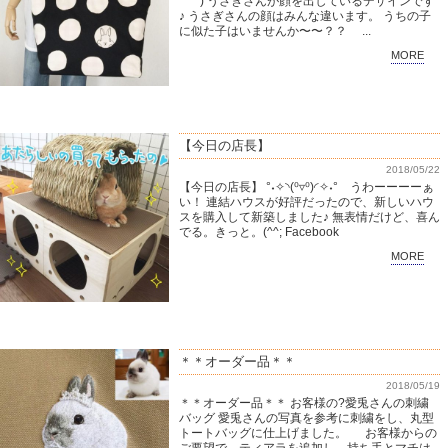
´꒳`*) うさぎさんが顔を出しているデザインです
♪ うさぎさんの顔はみんな違います。 うちの子
に似た子はいませんか〜〜？？ ...
MORE
【今日の店長】
2018/05/22
【今日の店長】 °˖✧◝(⁰▿⁰)◜✧˖° うわーーーーぁ
い！ 連結ハウスが好評だったので、新しいハウ
スを購入して新築しました♪ 無表情だけど、喜ん
でる。きっと。(^^; Facebook
MORE
＊＊オーダー品＊＊
2018/05/19
＊＊オーダー品＊＊ お客様の?愛兎さんの刺繍
バッグ 愛兎さんの写真を参考に刺繍をし、丸型
トートバッグに仕上げました。 お客様からの