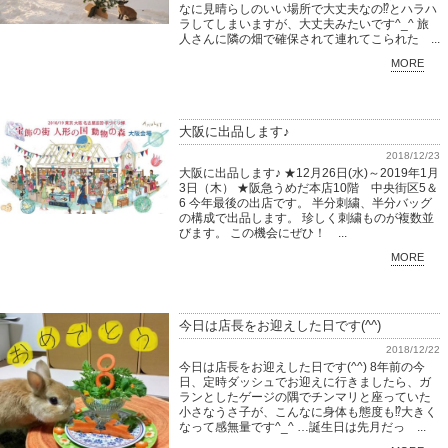
なに見晴らしのいい場所で大丈夫なの⁉️とハラハ
ラしてしまいますが、大丈夫みたいです^_^ 旅
人さんに隣の畑で確保されて連れてこられた ...
MORE
大阪に出品します♪
2018/12/23
大阪に出品します♪ ★12月26日(水)～2019年1月
3日（木） ★阪急うめだ本店10階 中央街区5＆
6 今年最後の出店です。 半分刺繍、半分バッグ
の構成で出品します。 珍しく刺繍ものが複数並
びます。 この機会にぜひ！ ...
MORE
今日は店長をお迎えした日です(^^)
2018/12/22
今日は店長をお迎えした日です(^^) 8年前の今
日、定時ダッシュでお迎えに行きましたら、ガ
ランとしたゲージの隅でチンマリと座っていた
小さなうさ子が、こんなに身体も態度も⁉️大きく
なって感無量です^_^ …誕生日は先月だっ ...