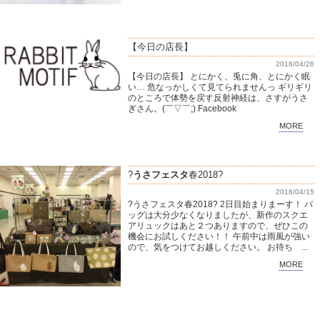
【今日の店長】
2018/04/26
【今日の店長】 とにかく、兎に角、とにかく眠
い… 危なっかしくて見てられませんっ ギリギリ
のところで体勢を戻す反射神経は、さすがうさ
ぎさん。(￣▽￣;) Facebook
MORE
?
うさフェスタ
春2018?
2018/04/15
?うさフェスタ春2018? 2日目始まりまーす！ バ
ッグは大分少なくなりましたが、新作のスクエ
アリュックはあと２つありますので、ぜひこの
機会にお試しください！！ 午前中は雨風が強い
ので、気をつけてお越しください。 お待ち ...
MORE