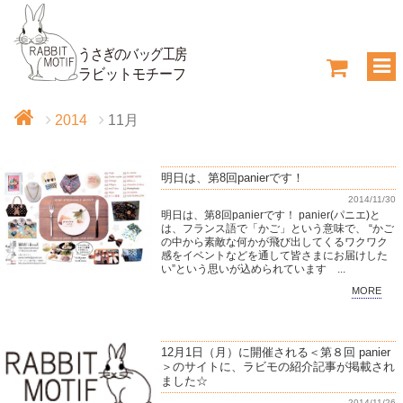
2014
11月
明日は、第8回panierです！
2014/11/30
明日は、第8回panierです！ panier(パニエ)と
は、フランス語で「かご」という意味で、 “かご
の中から素敵な何かが飛び出してくるワクワク
感をイベントなどを通して皆さまにお届けした
い”という思いが込められています ...
MORE
12月1日（月）に開催される＜第８回 panier
＞のサイトに、ラビモの紹介記事が掲載され
ました☆
2014/11/26