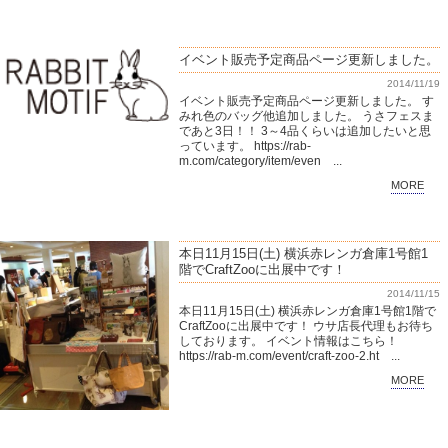
イベント販売予定商品ページ更新しました。
2014/11/19
イベント販売予定商品ページ更新しました。 す
みれ色のバッグ他追加しました。 うさフェスま
であと3日！！ 3～4品くらいは追加したいと思
っています。 https://rab-
m.com/category/item/even ...
MORE
本日11月15日(土) 横浜赤レンガ倉庫1号館1
階でCraftZooに出展中です！
2014/11/15
本日11月15日(土) 横浜赤レンガ倉庫1号館1階で
CraftZooに出展中です！ ウサ店長代理もお待ち
しております。 イベント情報はこちら！
https://rab-m.com/event/craft-zoo-2.ht ...
MORE