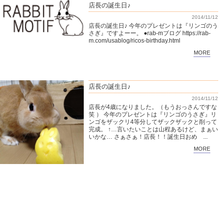
店長の誕生日♪
2014/11/12
店長の誕生日♪ 今年のプレゼントは『リンゴのう
さぎ』ですよーー。 ●rab-mブログ https://rab-
m.com/usablog/ricos-birthday.html
MORE
店長の誕生日♪
2014/11/12
店長が4歳になりました。（もうおっさんですな
笑 ） 今年のプレゼントは『リンゴのうさぎ』リ
ンゴをザックリ4等分してザックザックと削って
完成。 ↑…言いたいことは山程あるけど、まぁい
いかな… さぁさぁ！店長！！誕生日おめ ...
MORE