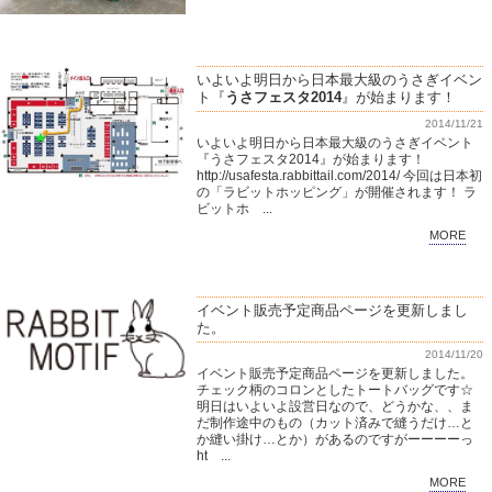
いよいよ明日から日本最大級のうさぎイベン
ト『
うさフェスタ2014
』が始まります！
2014/11/21
いよいよ明日から日本最大級のうさぎイベント
『うさフェスタ2014』が始まります！
http://usafesta.rabbittail.com/2014/ 今回は日本初
の「ラビットホッピング」が開催されます！ ラ
ビットホ ...
MORE
イベント販売予定商品ページを更新しまし
た。
2014/11/20
イベント販売予定商品ページを更新しました。
チェック柄のコロンとしたトートバッグです☆
明日はいよいよ設営日なので、どうかな、、ま
だ制作途中のもの（カット済みで縫うだけ…と
か縫い掛け…とか）があるのですがーーーーっ
ht ...
MORE